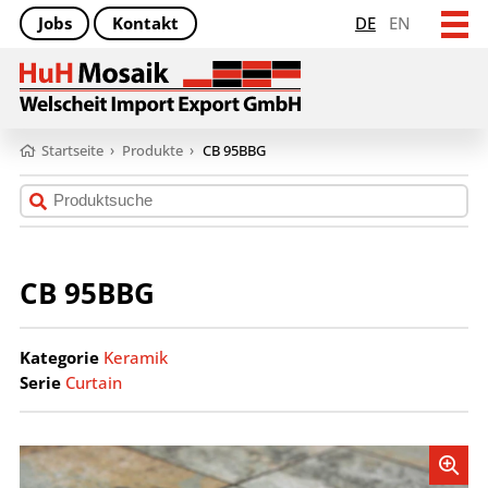
Jobs
Kontakt
DE
EN
Startseite
›
Produkte
›
CB 95BBG
CB 95BBG
Kategorie
Keramik
Serie
Curtain