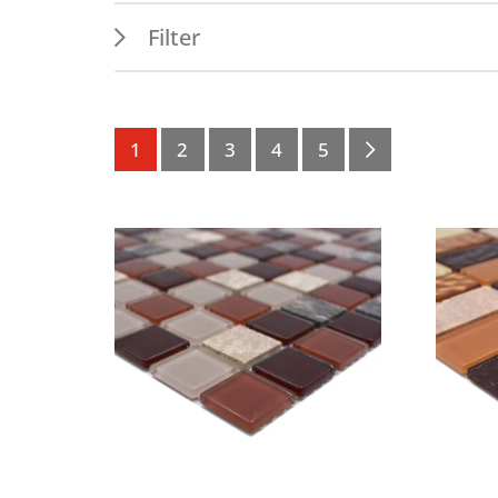
Filter
Eigenschaften
Verw
Nassbereich
Innen
1
2
3
4
5
Spritzwasserbereich
Wand
Farben
beige
blau
braun
bunt / mehrfarbig / mix
gelb