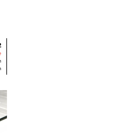
2
e
m
m