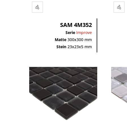
gold
grau
grün
SAM 4M352
rot
schwarz
Serie
Improve
silber
Matte
300x300 mm
Stein
23x23x5 mm
weiß