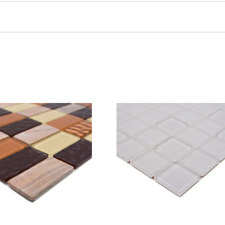
endungszwecke
Formen
Florentiner
Hexagon
Multiverbund
Quadrat
Rechteck