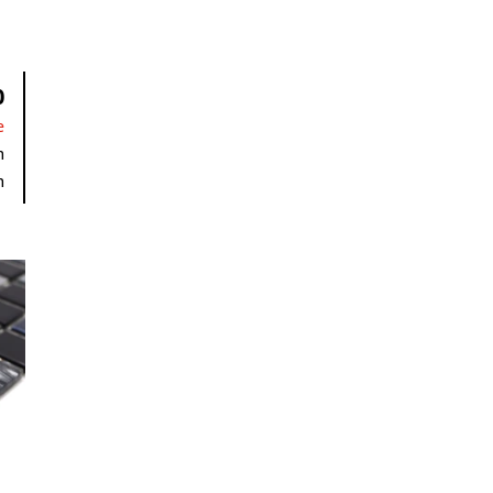
0
e
m
m