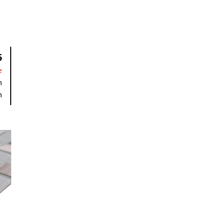
6
e
m
m