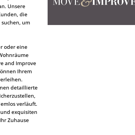
an. Unsere
Kunden, die
n
suchen, um
er oder eine
e Wohnräume
ve and Improve
önnen Ihrem
erleihen.
hnen detaillierte
sicherzustellen,
lemlos verläuft.
 und exquisiten
 Ihr Zuhause