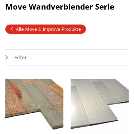
Move Wandverblender Serie
Alle Move & Improve Produkte
Filter
Verwendungszwecke
Farben
Innen
braun
Wand
grau
silber