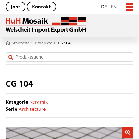
Jobs
Kontakt
DE
EN
Startseite
›
Produkte
›
CG 104
CG 104
Kategorie
Keramik
Serie
Architecture