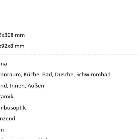
2x308 mm
x92x8 mm
ina
hnraum, Küche, Bad, Dusche, Schwimmbad
nd, Innen, Außen
ramik
mbusoptik
änzend
ün