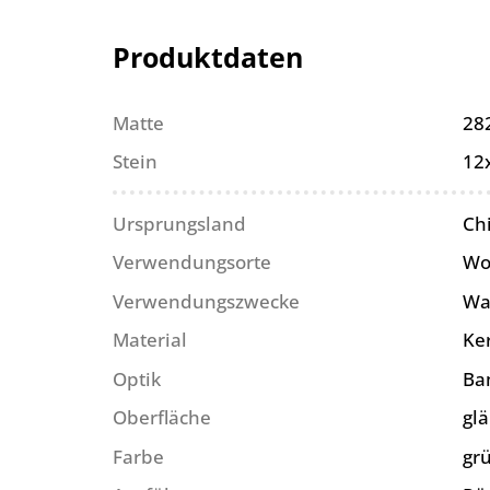
Produktdaten
Matte
28
Stein
12
Ursprungsland
Ch
Verwendungsorte
Wo
Verwendungszwecke
Wa
Material
Ke
Optik
Ba
Oberfläche
gl
Farbe
gr