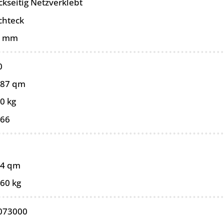
ckseitig Netzverklebt
chteck
0 mm
0
087 qm
0 kg
066
04 qm
,60 kg
073000