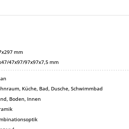
7x297 mm
x47/47x97/97x97x7,5 mm
pan
hnraum, Küche, Bad, Dusche, Schwimmbad
nd, Boden, Innen
ramik
mbinationsoptik