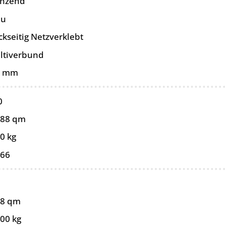
änzend
au
ckseitig Netzverklebt
ltiverbund
0 mm
0
088 qm
0 kg
066
88 qm
,00 kg