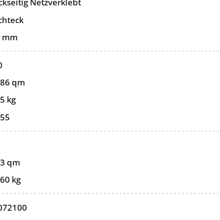
ckseitig Netzverklebt
chteck
0 mm
0
086 qm
5 kg
055
03 qm
,60 kg
072100