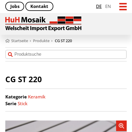
Jobs
Kontakt
DE
EN
Startseite
›
Produkte
›
CG ST 220
CG ST 220
Kategorie
Keramik
Serie
Stick