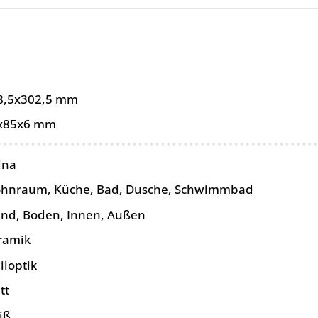
8,5x302,5 mm
x85x6 mm
ina
hnraum, Küche, Bad, Dusche, Schwimmbad
nd, Boden, Innen, Außen
ramik
iloptik
tt
iß