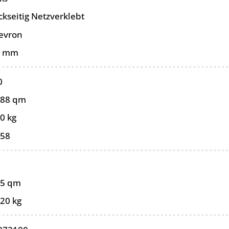
ckseitig Netzverklebt
evron
5 mm
0
088 qm
0 kg
058
05 qm
,20 kg