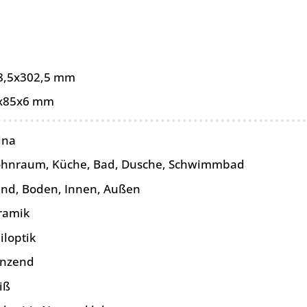
8,5x302,5 mm
x85x6 mm
ina
hnraum, Küche, Bad, Dusche, Schwimmbad
nd, Boden, Innen, Außen
ramik
iloptik
änzend
iß