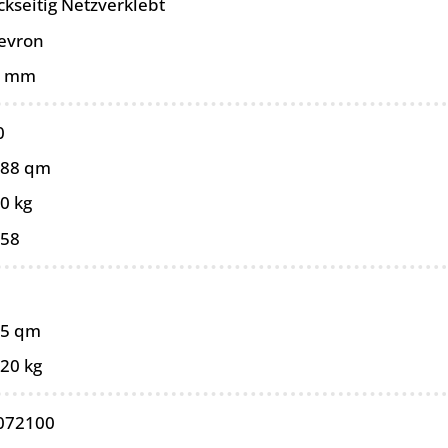
ckseitig Netzverklebt
evron
5 mm
0
088 qm
0 kg
058
05 qm
,20 kg
072100