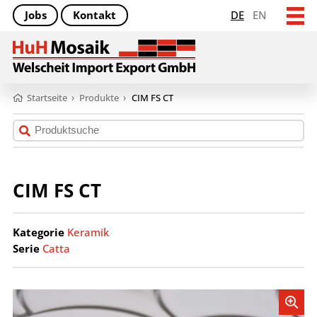
Jobs
Kontakt
DE
EN
Startseite
›
Produkte
›
CIM FS CT
CIM FS CT
Kategorie
Keramik
Serie
Catta