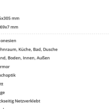
5x305 mm
-69x7 mm
donesien
hnraum, Küche, Bad, Dusche
nd, Boden, Innen, Außen
rmor
uchoptik
tt
ige
ckseitig Netzverklebt