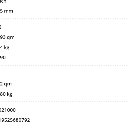
uch
15 mm
6
093 qm
4 kg
090
02 qm
,80 kg
021000
19525680792