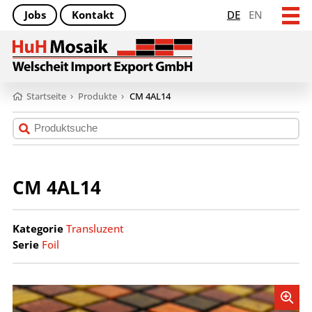
Jobs
Kontakt
DE
EN
Startseite
›
Produkte
›
CM 4AL14
CM 4AL14
Kategorie
Transluzent
Serie
Foil