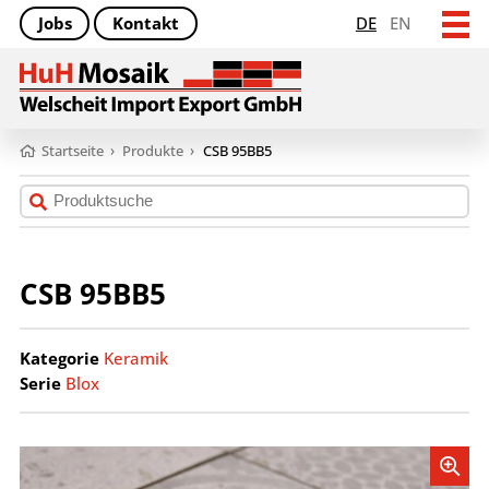
Jobs
Kontakt
DE
EN
Startseite
›
Produkte
›
CSB 95BB5
CSB 95BB5
Kategorie
Keramik
Serie
Blox