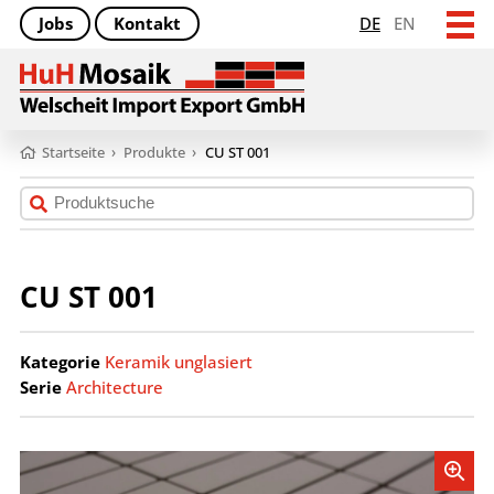
Jobs
Kontakt
DE
EN
Startseite
›
Produkte
›
CU ST 001
CU ST 001
Kategorie
Keramik unglasiert
Serie
Architecture