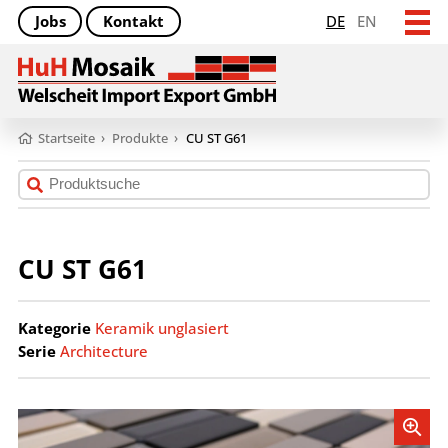
Jobs
Kontakt
DE
EN
Startseite
›
Produkte
›
CU ST G61
CU ST G61
Kategorie
Keramik unglasiert
Serie
Architecture