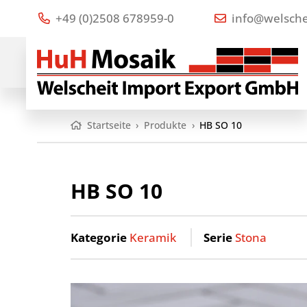
+49 (0)2508 678959-0
info@welsche
Startseite
›
Produkte
›
HB SO 10
HB SO 10
Kategorie
Keramik
Serie
Stona