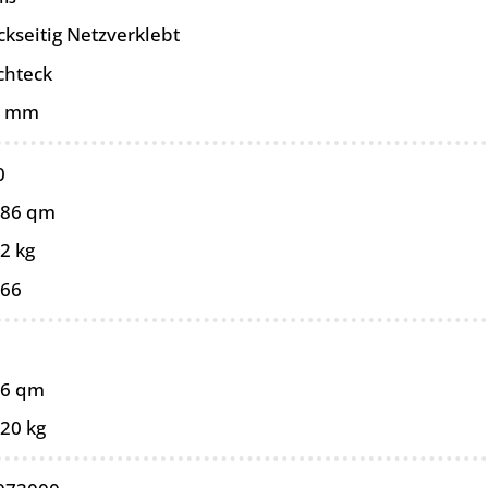
ckseitig Netzverklebt
chteck
3 mm
0
086 qm
2 kg
066
86 qm
,20 kg