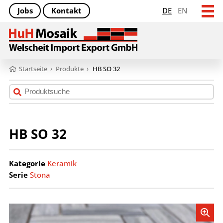
Jobs
Kontakt
DE
EN
Startseite
›
Produkte
›
HB SO 32
HB SO 32
Kategorie
Keramik
Serie
Stona