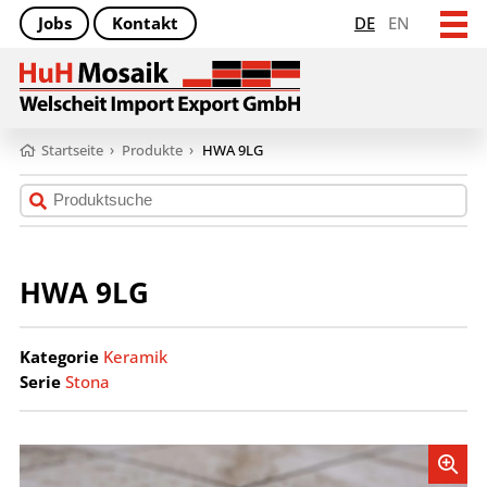
Jobs
Kontakt
DE
EN
Startseite
›
Produkte
›
HWA 9LG
HWA 9LG
Kategorie
Keramik
Serie
Stona