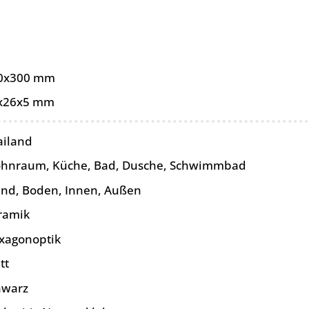
0x300 mm
x26x5 mm
ailand
hnraum, Küche, Bad, Dusche, Schwimmbad
nd, Boden, Innen, Außen
ramik
xagonoptik
tt
hwarz