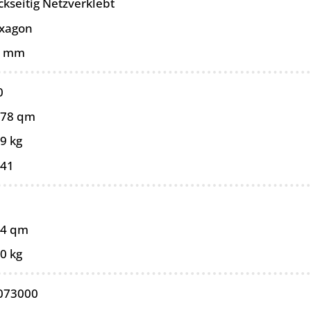
ckseitig Netzverklebt
xagon
0 mm
0
078 qm
9 kg
041
94 qm
0 kg
073000