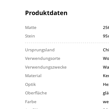
Produktdaten
Matte
25
Stein
95
Ursprungsland
Ch
Verwendungsorte
Wo
Verwendungszwecke
Wa
Material
Ke
Optik
He
Oberfläche
gl
Farbe
we