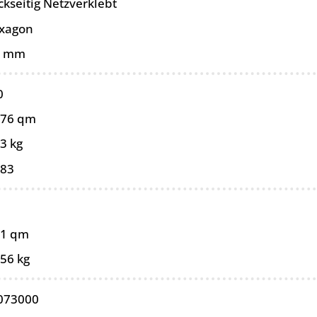
ckseitig Netzverklebt
xagon
0 mm
0
076 qm
3 kg
083
91 qm
,56 kg
073000