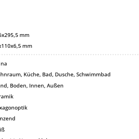
6x295,5 mm
x110x6,5 mm
ina
hnraum, Küche, Bad, Dusche, Schwimmbad
nd, Boden, Innen, Außen
ramik
xagonoptik
änzend
iß