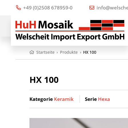
+49 (0)2508 678959-0
info@welsche
Startseite
›
Produkte
›
HX 100
HX 100
Kategorie
Keramik
Serie
Hexa