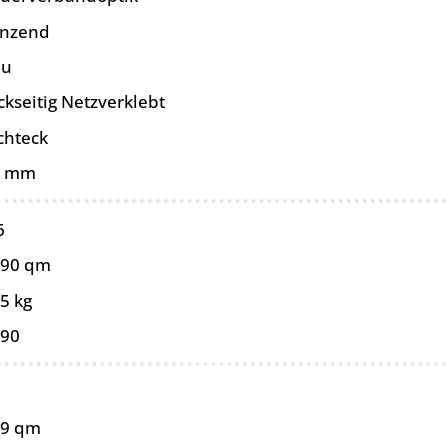
änzend
au
ckseitig Netzverklebt
chteck
0 mm
6
090 qm
5 kg
090
99 qm