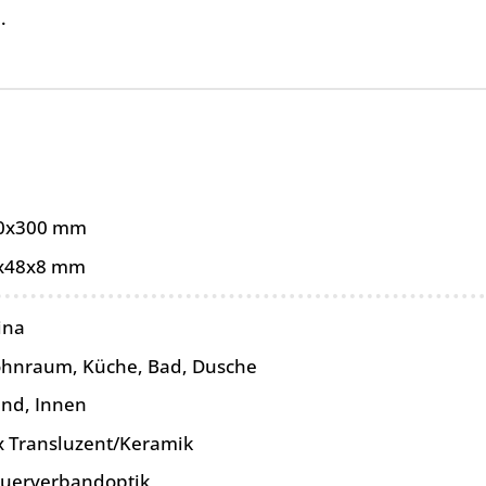
.
0x300 mm
x48x8 mm
ina
hnraum, Küche, Bad, Dusche
nd, Innen
x Transluzent/Keramik
uerverbandoptik