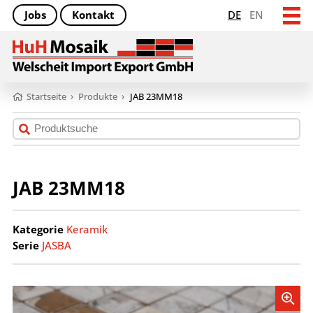
Jobs
Kontakt
DE
EN
Startseite
›
Produkte
›
JAB 23MM18
JAB 23MM18
Kategorie
Keramik
Serie
JASBA