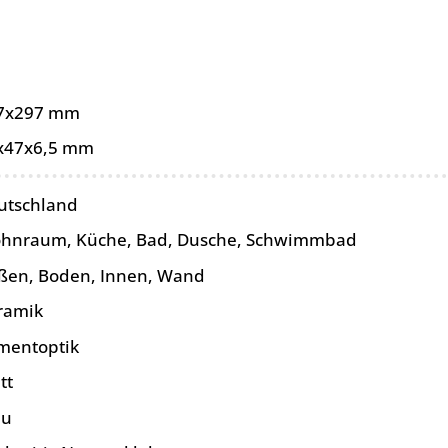
7x297 mm
x47x6,5 mm
utschland
hnraum, Küche, Bad, Dusche, Schwimmbad
ßen, Boden, Innen, Wand
ramik
mentoptik
tt
au