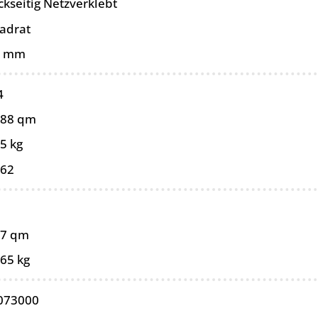
ckseitig Netzverklebt
adrat
0 mm
4
088 qm
5 kg
062
97 qm
,65 kg
073000