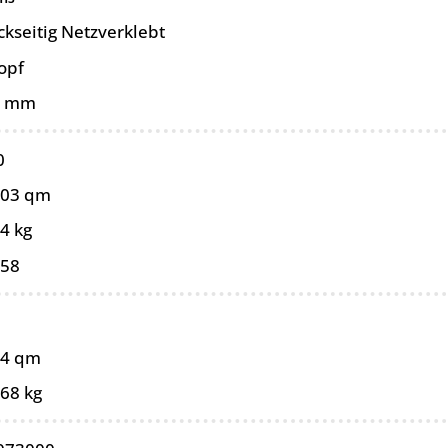
ckseitig Netzverklebt
opf
5 mm
0
103 qm
4 kg
058
24 qm
,68 kg