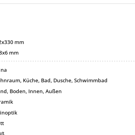
2x330 mm
8x6 mm
ina
hnraum, Küche, Bad, Dusche, Schwimmbad
nd, Boden, Innen, Außen
ramik
inoptik
tt
iß