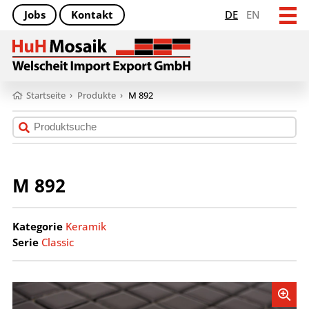
Jobs
Kontakt
DE
EN
Startseite
›
Produkte
›
M 892
M 892
Kategorie
Keramik
Serie
Classic