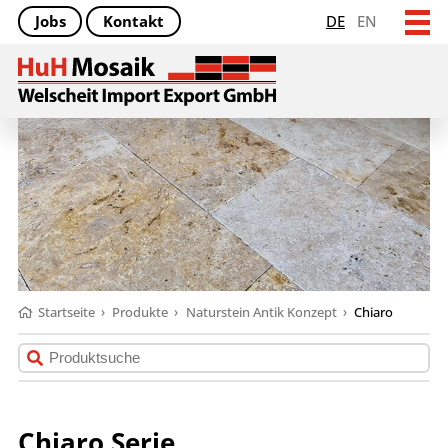
Jobs
Kontakt
DE
EN
Startseite
›
Produkte
›
Naturstein Antik Konzept
›
Chiaro
Chiaro Serie