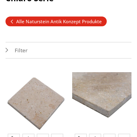
Alle Naturstein Antik Konzept Produkte
Filter
Eigenschaften
Verwendungszwecke
Abrieb 4
Außen
Frostbeständig
Boden
Nassbereich
Innen
Rutschhemmung
Wand
Spritzwasserbereich
Formen
Hexagon
Multiverbund