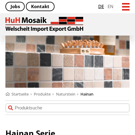
Jobs
Kontakt
DE
EN
Startseite
›
Produkte
›
Naturstein
›
Hainan
Hainan Serie