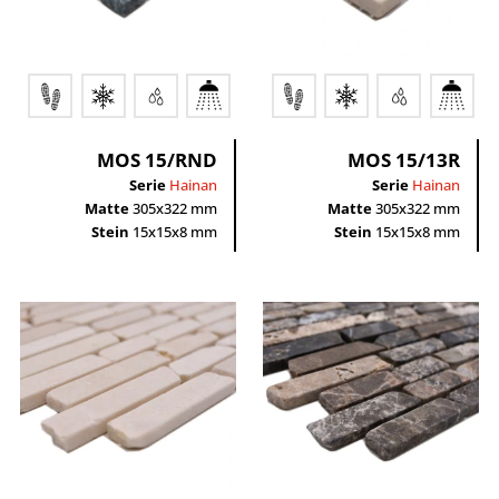
Multiverbund
bunt / mehrfarbig / mix
Quadrat
creme
Rechteck
gold
grau
grün
schwarz
MOS 15/RND
MOS 15/13R
weiß
Serie
Hainan
Serie
Hainan
Matte
305x322 mm
Matte
305x322 mm
Stein
15x15x8 mm
Stein
15x15x8 mm