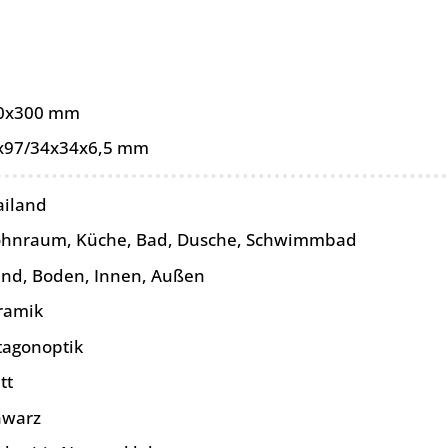
0x300 mm
x97/34x34x6,5 mm
ailand
hnraum, Küche, Bad, Dusche, Schwimmbad
nd, Boden, Innen, Außen
ramik
tagonoptik
tt
hwarz