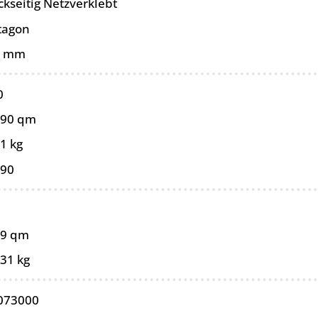
ckseitig Netzverklebt
tagon
0 mm
0
090 qm
1 kg
090
99 qm
,31 kg
073000