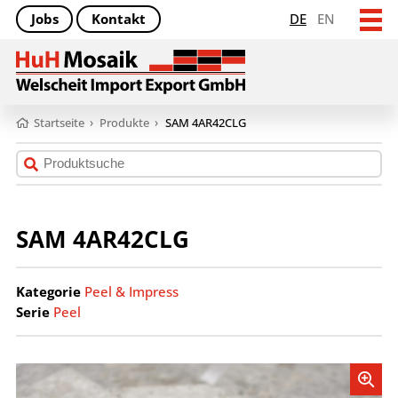
Jobs
Kontakt
DE
EN
Startseite
›
Produkte
›
SAM 4AR42CLG
SAM 4AR42CLG
Kategorie
Peel & Impress
Serie
Peel