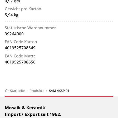
0,97 qm
Gewicht pro Karton
5,94 kg
Statistische Warennummer
39264000
EAN Code Karton
4019525708649
EAN Code Matte
4019525708656
Startseite
›
Produkte
›
SAM 4XSP 01
Mosaik & Keramik
Import / Export seit 1962.