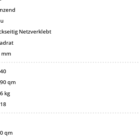
änzend
au
ckseitig Netzverklebt
adrat
0 mm
440
090 qm
6 kg
018
80 qm