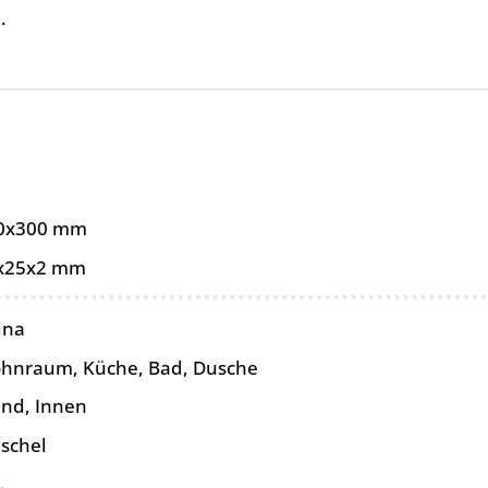
.
0x300 mm
x25x2 mm
ina
hnraum, Küche, Bad, Dusche
nd, Innen
schel
.