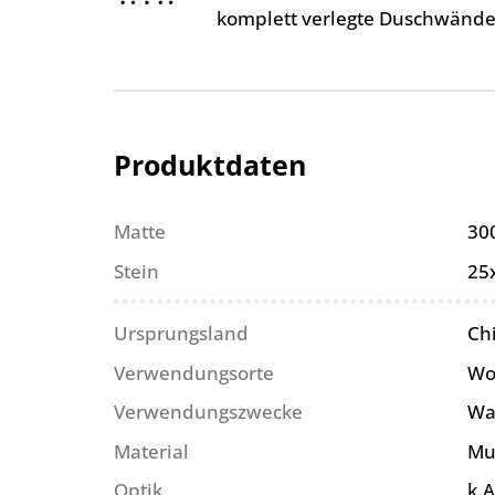
komplett verlegte Duschwände
Produktdaten
Matte
30
Stein
25
Ursprungsland
Ch
Verwendungsorte
Wo
Verwendungszwecke
Wa
Material
Mu
Optik
k.A