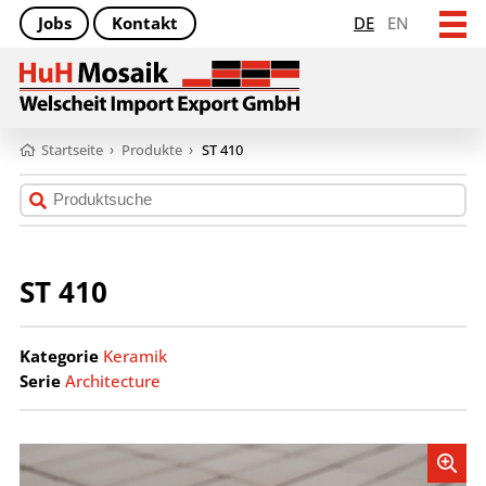
Jobs
Kontakt
DE
EN
Startseite
›
Produkte
›
ST 410
ST 410
Kategorie
Keramik
Serie
Architecture