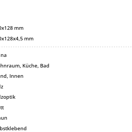
0x128 mm
0x128x4,5 mm
ina
hnraum, Küche, Bad
nd, Innen
lz
lzoptik
tt
aun
lbstklebend