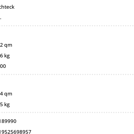
chteck
.
12 qm
6 kg
100
04 qm
5 kg
189990
19525698957