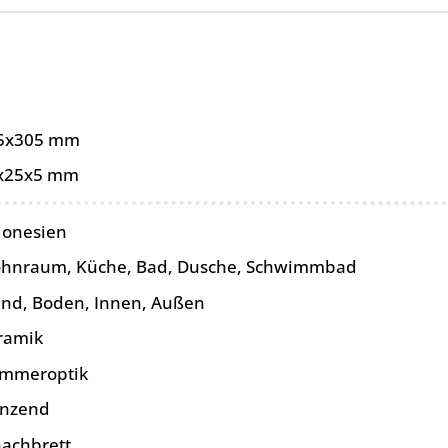
5x305 mm
x25x5 mm
donesien
hnraum, Küche, Bad, Dusche, Schwimmbad
nd, Boden, Innen, Außen
ramik
mmeroptik
änzend
hachbrett