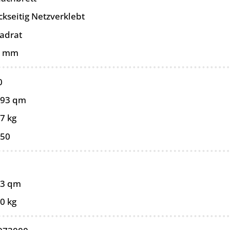
ckseitig Netzverklebt
adrat
0 mm
0
093 qm
7 kg
050
93 qm
0 kg