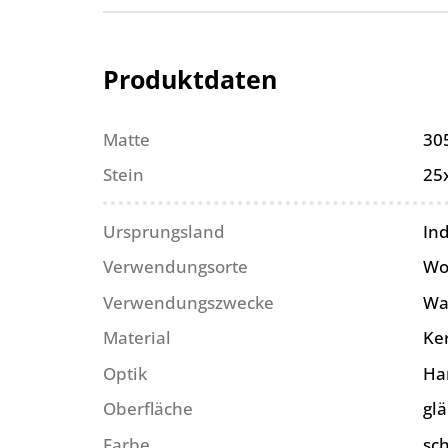
Produktdaten
Matte
30
Stein
25
Ursprungsland
In
Verwendungsorte
Wo
Verwendungszwecke
Wa
Material
Ke
Optik
Ha
Oberfläche
gl
Farbe
sc