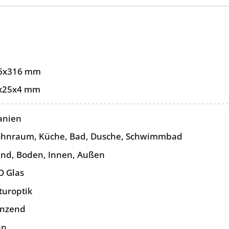
6x316 mm
x25x4 mm
anien
hnraum, Küche, Bad, Dusche, Schwimmbad
nd, Boden, Innen, Außen
O Glas
turoptik
änzend
ün