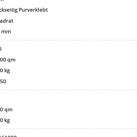
kseitig Purverklebt
adrat
0 mm
0
100 qm
0 kg
050
00 qm
0 kg