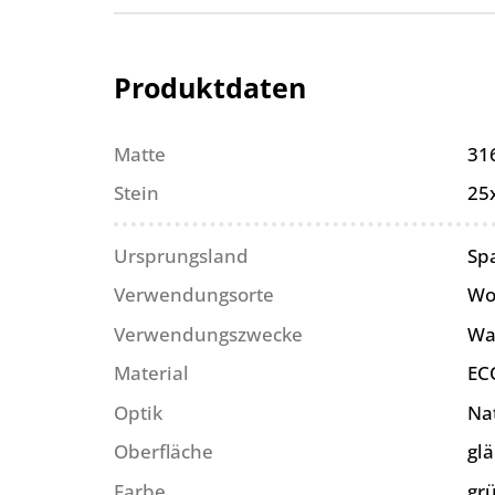
Produktdaten
Matte
31
Stein
25
Ursprungsland
Sp
Verwendungsorte
Wo
Verwendungszwecke
Wa
Material
EC
Optik
Na
Oberfläche
gl
Farbe
gr