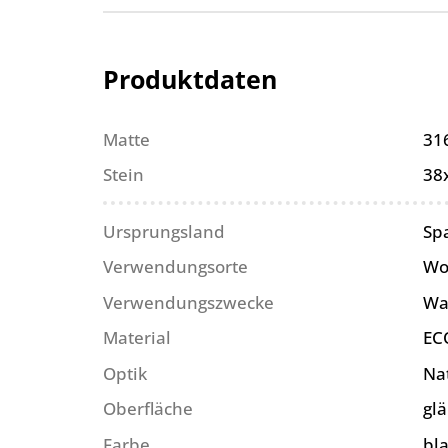
Produktdaten
Matte
31
Stein
38
Ursprungsland
Sp
Verwendungsorte
Wo
Verwendungszwecke
Wa
Material
EC
Optik
Na
Oberfläche
gl
Farbe
bl