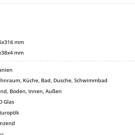
6x316 mm
x38x4 mm
anien
hnraum, Küche, Bad, Dusche, Schwimmbad
nd, Boden, Innen, Außen
O Glas
turoptik
änzend
au