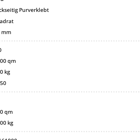
kseitig Purverklebt
adrat
0 mm
0
100 qm
0 kg
050
00 qm
,00 kg