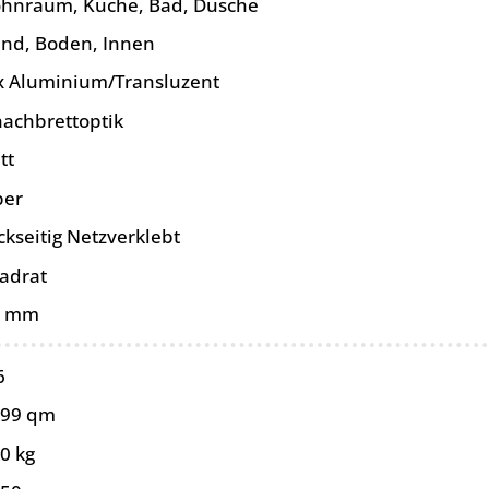
hnraum, Küche, Bad, Dusche
nd, Boden, Innen
x Aluminium/Transluzent
hachbrettoptik
tt
ber
ckseitig Netzverklebt
adrat
0 mm
6
099 qm
0 kg