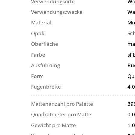
Verwendungsorte
Wo
Verwendungszwecke
Wa
Material
Mi
Optik
Sc
Oberfläche
ma
Farbe
sil
Ausführung
Rü
Form
Qu
Fugenbreite
4,
Mattenanzahl pro Palette
39
Quadratmeter pro Matte
0,
Gewicht pro Matte
1,0