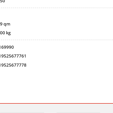
050
09 qm
,00 kg
169990
19525677761
19525677778