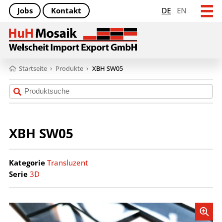
Jobs
Kontakt
DE
EN
Startseite
›
Produkte
›
XBH SW05
XBH SW05
Kategorie
Transluzent
Serie
3D