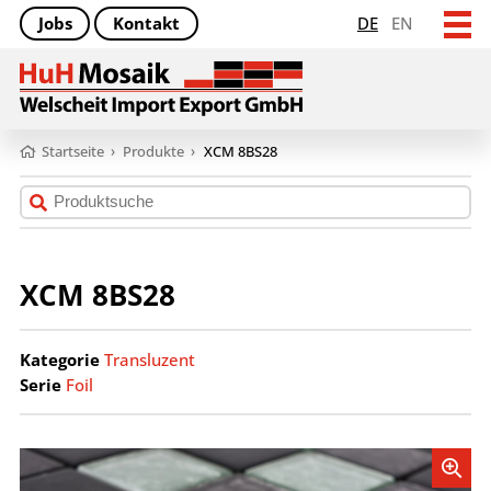
Jobs
Kontakt
DE
EN
Startseite
›
Produkte
›
XCM 8BS28
XCM 8BS28
Kategorie
Transluzent
Serie
Foil