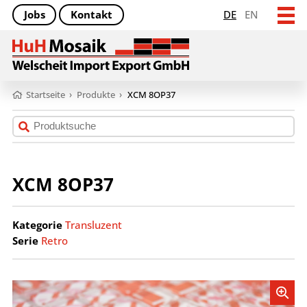
Jobs
Kontakt
DE
EN
Startseite
›
Produkte
›
XCM 8OP37
XCM 8OP37
Kategorie
Transluzent
Serie
Retro