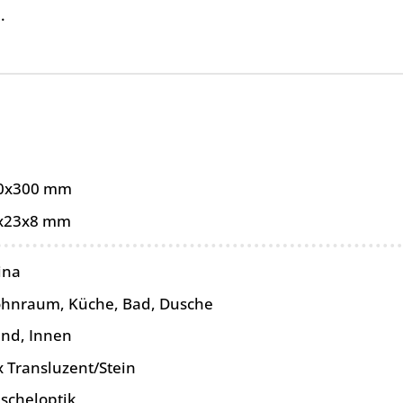
.
0x300 mm
x23x8 mm
ina
hnraum, Küche, Bad, Dusche
nd, Innen
x Transluzent/Stein
scheloptik