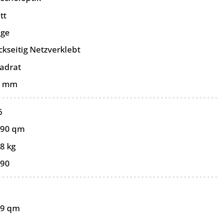
tt
ige
ckseitig Netzverklebt
adrat
0 mm
6
090 qm
8 kg
090
99 qm