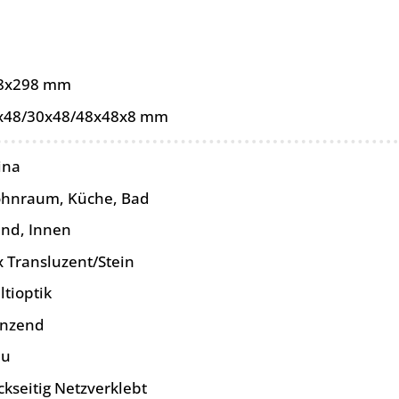
8x298 mm
x48/30x48/48x48x8 mm
ina
hnraum, Küche, Bad
nd, Innen
x Transluzent/Stein
ltioptik
änzend
au
ckseitig Netzverklebt