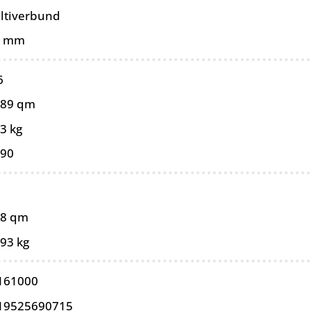
ltiverbund
0 mm
6
089 qm
3 kg
090
98 qm
,93 kg
161000
19525690715