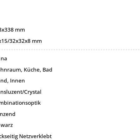
8x338 mm
x15/32x32x8 mm
ina
hnraum, Küche, Bad
nd, Innen
ansluzent/Crystal
mbinationsoptik
änzend
hwarz
ckseitig Netzverklebt