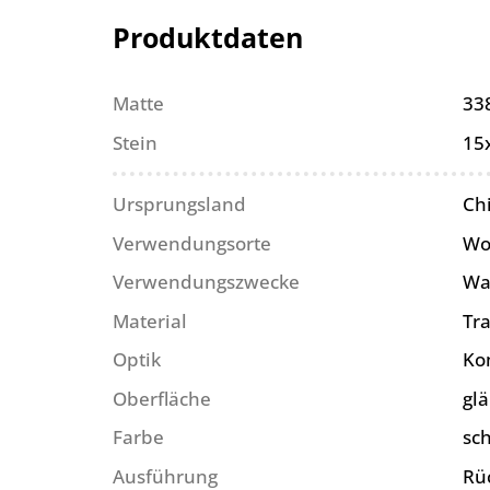
Produktdaten
Matte
33
Stein
15
Ursprungsland
Ch
Verwendungsorte
Wo
Verwendungszwecke
Wa
Material
Tr
Optik
Ko
Oberfläche
gl
Farbe
sc
Ausführung
Rü