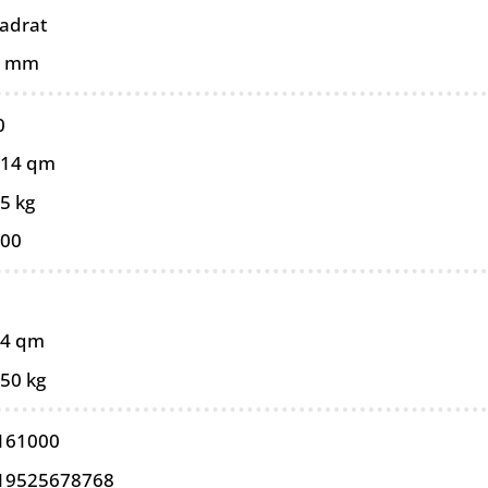
adrat
0 mm
0
114 qm
5 kg
100
14 qm
,50 kg
161000
19525678768