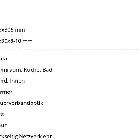
5x305 mm
x30x8-10 mm
ina
hnraum, Küche, Bad
nd, Innen
rmor
uerverbandoptik
tt
aun
ckseitig Netzverklebt