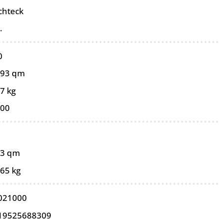
chteck
.
0
093 qm
7 kg
100
93 qm
,65 kg
021000
19525688309