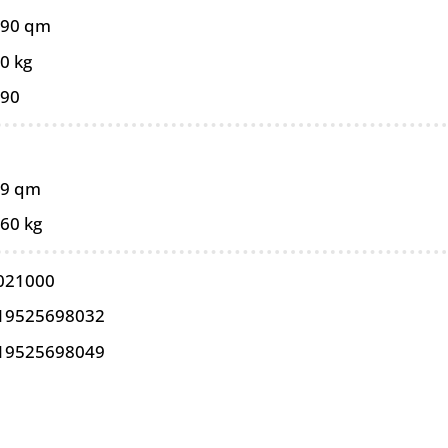
090 qm
0 kg
090
99 qm
,60 kg
021000
19525698032
19525698049