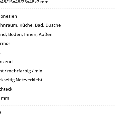
x48/15x48/23x48x7 mm
donesien
hnraum, Küche, Bad, Dusche
nd, Boden, Innen, Außen
rmor
.
änzend
t / mehrfarbig / mix
ckseitig Netzverklebt
chteck
0 mm
6