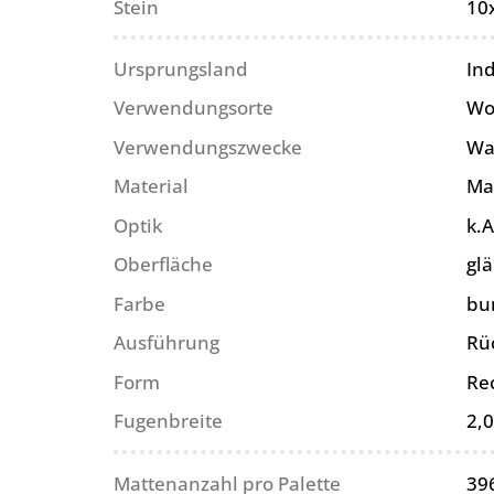
Stein
10
Ursprungsland
In
Verwendungsorte
Wo
Verwendungszwecke
Wa
Material
Ma
Optik
k.A
Oberfläche
gl
Farbe
bun
Ausführung
Rü
Form
Re
Fugenbreite
2,
Mattenanzahl pro Palette
39