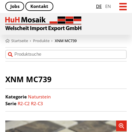
Jobs
Kontakt
DE
EN
Startseite
›
Produkte
›
XNM MC739
XNM MC739
Kategorie
Naturstein
Serie
R2-C2 R2-C3