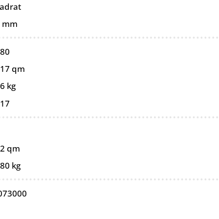
adrat
0 mm
080
017 qm
6 kg
017
52 qm
,80 kg
073000