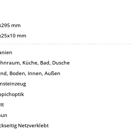
x295 mm
x25x10 mm
anien
hnraum, Küche, Bad, Dusche
nd, Boden, Innen, Außen
insteinzeug
ppichoptik
tt
aun
ckseitig Netzverklebt