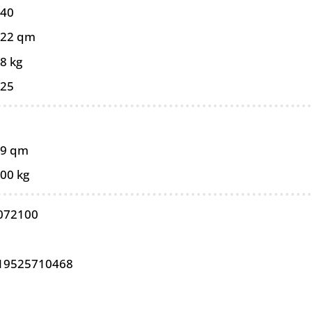
440
022 qm
8 kg
025
89 qm
,00 kg
072100
19525710468