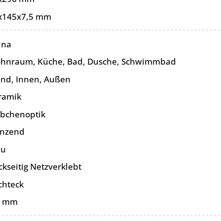
x145x7,5 mm
ina
hnraum, Küche, Bad, Dusche, Schwimmbad
nd, Innen, Außen
ramik
äbchenoptik
änzend
au
ckseitig Netzverklebt
chteck
0 mm