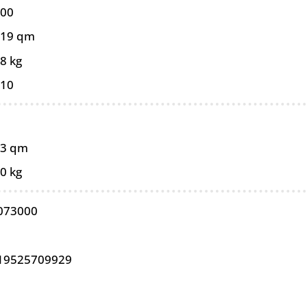
600
019 qm
8 kg
010
93 qm
0 kg
073000
19525709929