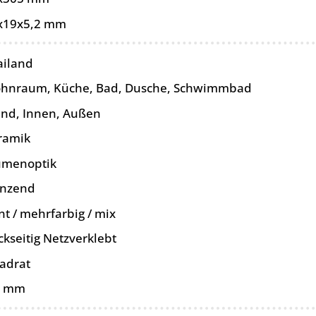
x19x5,2 mm
ailand
hnraum, Küche, Bad, Dusche, Schwimmbad
nd, Innen, Außen
ramik
umenoptik
änzend
t / mehrfarbig / mix
ckseitig Netzverklebt
adrat
5 mm